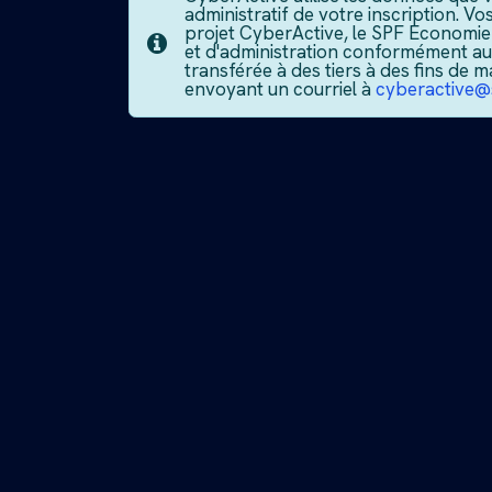
administratif de votre inscription. 
projet CyberActive, le SPF Economie
et d'administration conformément a
transférée à des tiers à des fins d
envoyant un courriel à
cyberactive@s