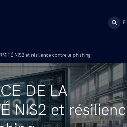
CyberActive
Événements
F
TÉ NIS2 et résilience contre le phishing
ACE DE LA
NIS2 et résilienc