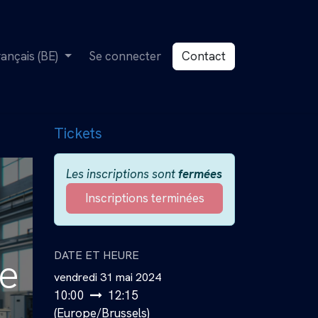
rançais (BE)
Se connecter
Contact
Tickets
Les inscriptions sont
fermées
Inscriptions terminées
DATE ET HEURE
e
vendredi 31 mai 2024
10:00
12:15
(
Europe/Brussels
)