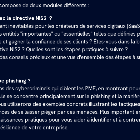
 compose de deux modules différents :
c la directive NIS2 ?
ent inévitables pour les créateurs de services digitaux (SaaS
entités "importantes" ou "essentielles" telles que définies p
se et gagner la confiance de ses clients ? Êtes-vous dans la
ive NIS2 ? Quelles sont les étapes pratiques à suivre ?
 des conseils précieux et une vue d'ensemble des étapes à s
e phishing ?
ons des cybercriminels qui ciblent les PME, en montrant pou
ule se concentre principalement sur le phishing et la manièr
ous utiliserons des exemples concrets illustrant les tactique
es de se laisser piéger par ces menaces. Plus important e
issances pratiques pour vous aider à identifier et à contre
ésilience de votre entreprise.