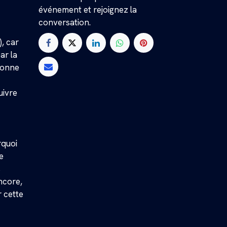
événement et rejoignez la
conversation.
), car
ar la
 bonne
uivre
rquoi
e
s
ncore,
r cette