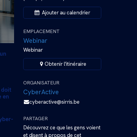
Ajouter au calendrier
EMPLACEMENT
Webinar
Webinar
 un
Obtenir l'itinéraire
ORGANISATEUR
 doit
CyberActive
e en
cyberactive@sirris.be
yber-
PARTAGER
Découvrez ce que les gens voient
et disent à propos de cet