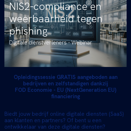
NIS2-compliance en
weerbaarheid tegen
phishing
Digitale dienstverleners - Webinar
Opleidingssessie GRATIS aangeboden aan
bedrijven en zelfstandigen dankzij
FOD Economie - EU (NextGeneration EU)
financiering
Biedt jouw bedrijf online digitale diensten (SaaS)
aan klanten en partners? Of bent u een
ontwikkelaar van deze digitale diensten?